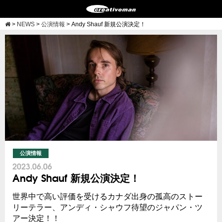
>
NEWS
>
公演情報
>
Andy Shauf 新規公演決定！
公演情報
2023.06.06
Andy Shauf 新規公演決定！
世界中で高い評価を受けるカナダ出身の孤高のストー
リーテラー、アンディ・シャウフ待望のジャパン・ツ
アー決定！！