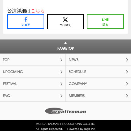
公演詳細は
こちら
シェア
送る
つぶやく
PAGETOP
TOP
NEWS
UPCOMING
SCHEDULE
FESTIVAL
COMPANY
FAQ
MEMBERS
©CREATIVEMAN PRODUCTIONS CO.,LTD.
All Rights Reserved.
Powered by mgn inc.