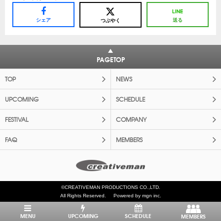
シェア
送る
つぶやく
PAGETOP
TOP
NEWS
UPCOMING
SCHEDULE
FESTIVAL
COMPANY
FAQ
MEMBERS
©CREATIVEMAN PRODUCTIONS CO.,LTD.
All Rights Reserved.
Powered by mgn inc.
MENU
UPCOMING
SCHEDULE
MEMBERS