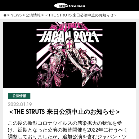
>
NEWS
>
公演情報
>
＜THE STRUTS 来日公演中止のお知らせ＞
公演情報
2022.01.19
＜THE STRUTS 来日公演中止のお知らせ＞
この度の新型コロナウイルスの感染拡大の状況を受
け、延期となった公演の振替開催を2022年に行うべく
調整しておりましたが、追加公演を含むジャパン・ツ