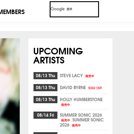
MEMBERS
UPCOMING
ARTISTS
08/13 Thu
STEVE LACY
発売中
08/13 Thu
DAVID BYRNE
SOLD OUT
08/13 Thu
HOLLY HUMBERSTONE
発売中
08/14 Fri
SUMMER SONIC 2026
SUMMER SONIC
発売中
2026
発売中