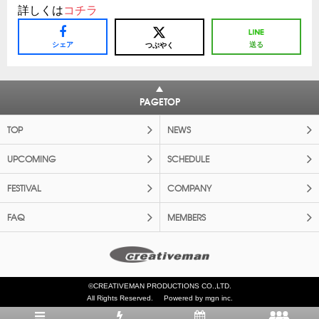
詳しくは
コチラ
シェア
送る
つぶやく
PAGETOP
TOP
NEWS
UPCOMING
SCHEDULE
FESTIVAL
COMPANY
FAQ
MEMBERS
©CREATIVEMAN PRODUCTIONS CO.,LTD.
All Rights Reserved.
Powered by mgn inc.