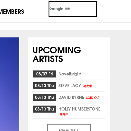
MEMBERS
UPCOMING
ARTISTS
08/07 Fri
Novelbright
08/13 Thu
STEVE LACY
発売中
08/13 Thu
DAVID BYRNE
SOLD OUT
08/13 Thu
HOLLY HUMBERSTONE
発売中
SEE ALL