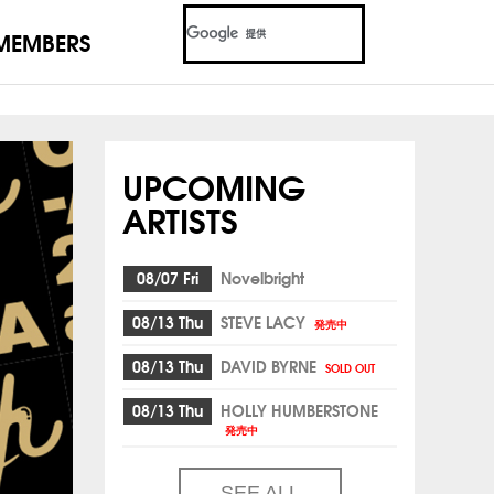
MEMBERS
UPCOMING
ARTISTS
08/07 Fri
Novelbright
08/13 Thu
STEVE LACY
発売中
08/13 Thu
DAVID BYRNE
SOLD OUT
08/13 Thu
HOLLY HUMBERSTONE
発売中
SEE ALL