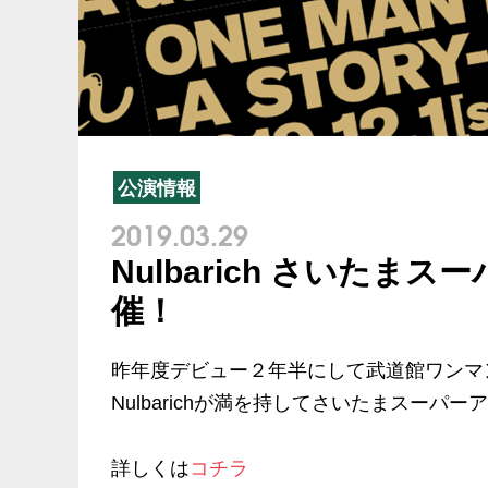
公演情報
2019.03.29
Nulbarich さいた
催！
昨年度デビュー２年半にして武道館ワンマ
Nulbarichが満を持してさいたまスーパ
詳しくは
コチラ