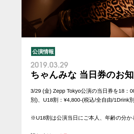
公演情報
2019.03.29
ちゃんみな 当日券のお
3/29 (金) Zepp Tokyo公演の当日券を1
別)、U18割：¥4,800-(税込/全自由/1Dr
※U18割は公演当日にご本人、年齢の分