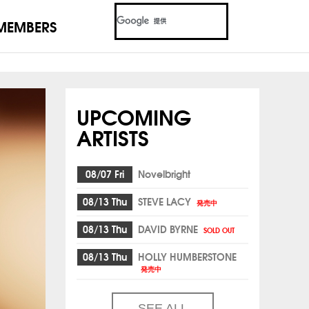
MEMBERS
UPCOMING
ARTISTS
08/07 Fri
Novelbright
08/13 Thu
STEVE LACY
発売中
08/13 Thu
DAVID BYRNE
SOLD OUT
08/13 Thu
HOLLY HUMBERSTONE
発売中
SEE ALL