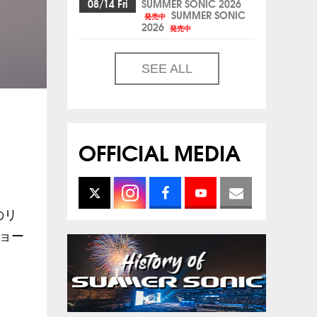
08/14 Fri
SUMMER SONIC 2026
SUMMER SONIC
発売中
2026
発売中
SEE ALL
OFFICIAL MEDIA
のリ
ョー