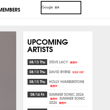
MEMBERS
UPCOMING
ARTISTS
08/13 Thu
STEVE LACY
発売中
08/13 Thu
DAVID BYRNE
SOLD OUT
08/13 Thu
HOLLY HUMBERSTONE
発売中
08/14 Fri
SUMMER SONIC 2026
SUMMER SONIC
発売中
2026
発売中