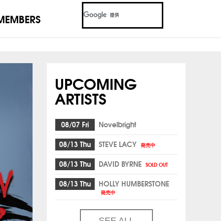
MEMBERS
UPCOMING
ARTISTS
08/07 Fri
Novelbright
08/13 Thu
STEVE LACY
発売中
08/13 Thu
DAVID BYRNE
SOLD OUT
08/13 Thu
HOLLY HUMBERSTONE
発売中
SEE ALL