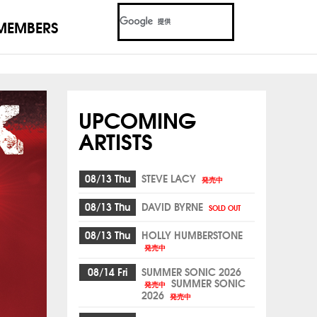
MEMBERS
UPCOMING
ARTISTS
08/13 Thu
STEVE LACY
発売中
08/13 Thu
DAVID BYRNE
SOLD OUT
08/13 Thu
HOLLY HUMBERSTONE
発売中
08/14 Fri
SUMMER SONIC 2026
SUMMER SONIC
発売中
2026
発売中