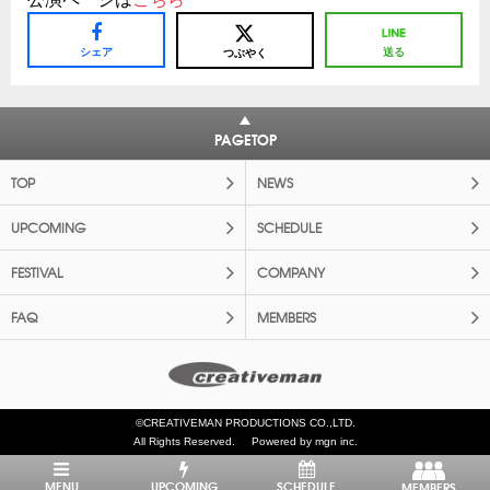
シェア
送る
つぶやく
PAGETOP
TOP
NEWS
UPCOMING
SCHEDULE
FESTIVAL
COMPANY
FAQ
MEMBERS
©CREATIVEMAN PRODUCTIONS CO.,LTD.
All Rights Reserved.
Powered by mgn inc.
MENU
UPCOMING
SCHEDULE
MEMBERS