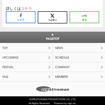
詳しくは
コチラ
シェア
送る
つぶやく
PAGETOP
TOP
NEWS
UPCOMING
SCHEDULE
FESTIVAL
COMPANY
FAQ
MEMBERS
©CREATIVEMAN PRODUCTIONS CO.,LTD.
All Rights Reserved.
Powered by mgn inc.