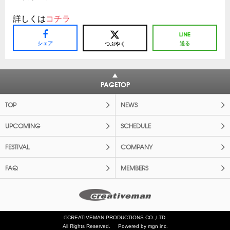
詳しくは
コチラ
シェア
送る
つぶやく
PAGETOP
TOP
NEWS
UPCOMING
SCHEDULE
FESTIVAL
COMPANY
FAQ
MEMBERS
©CREATIVEMAN PRODUCTIONS CO.,LTD.
All Rights Reserved.
Powered by mgn inc.