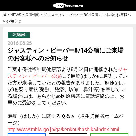
>
NEWS
>
公演情報
>
ジャスティン・ビーバー8/14公演にご来場のお客様へ
のお知らせ
公演情報
2016.08.25
ジャスティン・ビーバー8/14公演にご来場
のお客様へのお知らせ
千葉市保健福祉局健康部より8月14日に開催された
ジャ
スティン・ビーバー公演
にて麻疹(はしか)に感染してい
た方が来場していたとの報告がありました。麻疹(はし
か)を疑う症状(発熱、発疹、咳嗽、鼻汁等) を呈してい
る場合には、あらかじめ医療機関に電話連絡の上、お
早めに受診をしてください。
麻疹（はしか）に関するＱ＆Ａ（厚生労働省ホームペ
ージ）
http://www.mhlw.go.jp/qa/kenkou/hashika/index.html