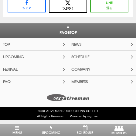
シェア
送る
つぶやく
PAGETOP
TOP
NEWS
UPCOMING
SCHEDULE
FESTIVAL
COMPANY
FAQ
MEMBERS
©CREATIVEMAN PRODUCTIONS CO.,LTD.
All Rights Reserved.
Powered by mgn inc.
MENU
UPCOMING
SCHEDULE
MEMBERS