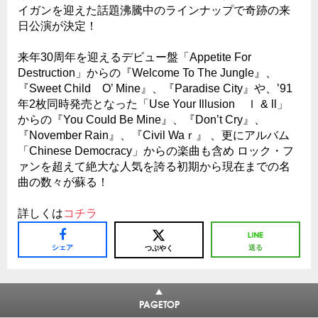
イガンを迎えた話題沸騰中のラインナップで奇跡の来
日公演が決定！
来年30周年を迎えるデビュー盤「Appetite For
Destruction」からの『Welcome To The Jungle』、
『Sweet Child O’ Mine』、『Paradise City』や、’91
年2枚同時発売となった「Use Your Illusion ｌ & ll」
からの『You Could Be Mine』、『Don’t Cry』、
『November Rain』、『Civil Waｒ』 、更にアルバム
「Chinese Democracy」からの楽曲も含め ロック・フ
ァンを超えて絶大な人気を誇る初期から現在までの名
曲の数々が蘇る！
詳しくは
コチラ
シェア
送る
つぶやく
PAGETOP