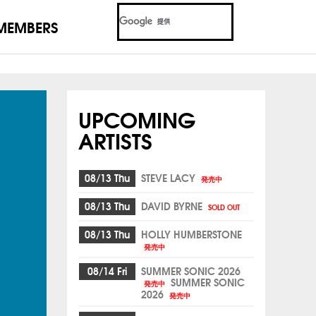
MEMBERS
UPCOMING
ARTISTS
08/13 Thu
STEVE LACY
発売中
08/13 Thu
DAVID BYRNE
SOLD OUT
08/13 Thu
HOLLY HUMBERSTONE
発売中
08/14 Fri
SUMMER SONIC 2026
SUMMER SONIC
発売中
2026
発売中