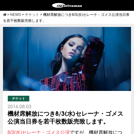
>
NEWS
>
チケット
>
機材席解放につき8/3(水)セレーナ・ゴメス公演当日券
を若干枚数販売致します。
チケット
2016.08.03
機材席解放につき8/3(水)セレーナ・ゴメス
公演当日券を若干枚数販売致します。
8/3(水)セレーナ・ゴメス公演
ですが、機材席解放につ