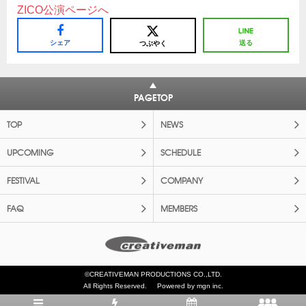
ZICO公演ページへ
シェア
送る
つぶやく
PAGETOP
TOP
NEWS
UPCOMING
SCHEDULE
FESTIVAL
COMPANY
FAQ
MEMBERS
©CREATIVEMAN PRODUCTIONS CO.,LTD.
All Rights Reserved.
Powered by mgn inc.