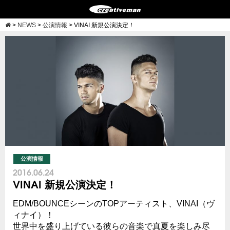
>
NEWS
>
公演情報
>
VINAI 新規公演決定！
公演情報
2016.06.24
VINAI 新規公演決定！
EDM/BOUNCEシーンのTOPアーティスト、VINAI（ヴ
ィナイ）！
世界中を盛り上げている彼らの音楽で真夏を楽しみ尽