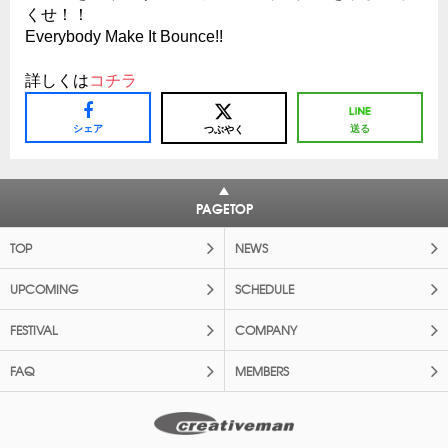
くせ！！
Everybody Make It Bounce!!
詳しくは
コチラ
シェア
送る
つぶやく
PAGETOP
TOP
NEWS
UPCOMING
SCHEDULE
FESTIVAL
COMPANY
FAQ
MEMBERS