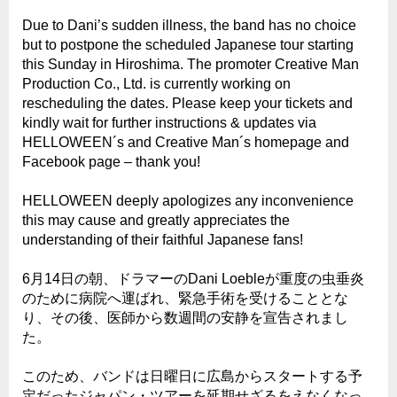
Due to Dani’s sudden illness, the band has no choice
but to postpone the scheduled Japanese tour starting
this Sunday in Hiroshima. The promoter Creative Man
Production Co., Ltd. is currently working on
rescheduling the dates. Please keep your tickets and
kindly wait for further instructions & updates via
HELLOWEEN´s and Creative Man´s homepage and
Facebook page – thank you!
HELLOWEEN deeply apologizes any inconvenience
this may cause and greatly appreciates the
understanding of their faithful Japanese fans!
6月14日の朝、ドラマーのDani Loebleが重度の虫垂炎
のために病院へ運ばれ、緊急手術を受けることとな
り、その後、医師から数週間の安静を宣告されまし
た。
このため、バンドは日曜日に広島からスタートする予
定だったジャパン・ツアーを延期せざるをえなくなっ