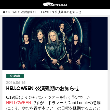
>
NEWS
>
公演情報
>
HELLOWEEN 公演延期のお知らせ
公演情報
2016.06.16
HELLOWEEN 公演延期のお知らせ
6/19(日)よりジャパン・ツアーを行う予定でした
HELLOWEEN
ですが、ドラマーのDani Loebleの急病
により、やむを得ず本ツアーの日程を延期することと