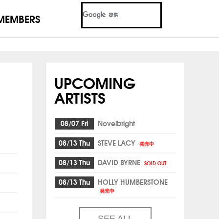
MEMBERS
UPCOMING
ARTISTS
08/07 Fri
Novelbright
08/13 Thu
STEVE LACY
発売中
08/13 Thu
DAVID BYRNE
SOLD OUT
08/13 Thu
HOLLY HUMBERSTONE
発売中
SEE ALL