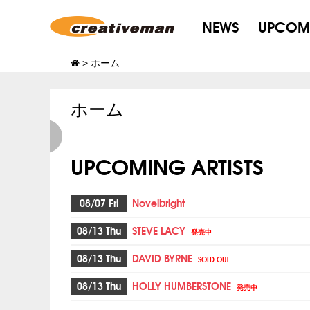
NEWS
UPCOM
>
ホーム
ホーム
UPCOMING ARTISTS
08/07 Fri
Novelbright
08/13 Thu
STEVE LACY
発売中
08/13 Thu
DAVID BYRNE
SOLD OUT
08/13 Thu
HOLLY HUMBERSTONE
発売中