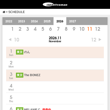
>
SCHEDULE
2022
2023
2024
2025
2026
2027
1
2
3
4
5
6
7
8
9
10
11
12
2026.11
10
12
November
1
東京
のん
Sun
2
Mon
3
東京
The BONEZ
Tue
4
Wed
5
Thu
6
東京
MELANIE C
発売中