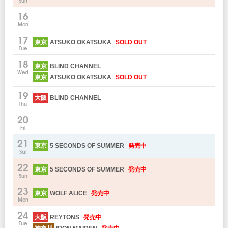
Sun
16
Mon
17
東京
ATSUKO OKATSUKA
SOLD OUT
Tue
18
東京
BLIND CHANNEL
Wed
東京
ATSUKO OKATSUKA
SOLD OUT
19
大阪
BLIND CHANNEL
Thu
20
Fri
21
東京
5 SECONDS OF SUMMER
発売中
Sat
22
東京
5 SECONDS OF SUMMER
発売中
Sun
23
東京
WOLF ALICE
発売中
Mon
24
大阪
REYTONS
発売中
Tue