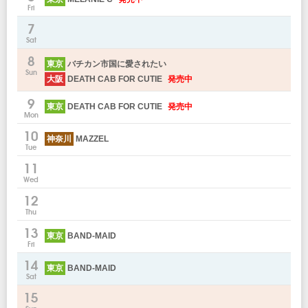
Fri
7
Sat
8
東京
バチカン市国に愛されたい
Sun
大阪
DEATH CAB FOR CUTIE
発売中
9
東京
DEATH CAB FOR CUTIE
発売中
Mon
10
神奈川
MAZZEL
Tue
11
Wed
12
Thu
13
東京
BAND-MAID
Fri
14
東京
BAND-MAID
Sat
15