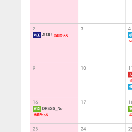
2
3
4
当日券あり
JUJU
埼玉
S
9
10
1
16
17
1
DRESS_No.
東京
当日券あり
S
23
24
2