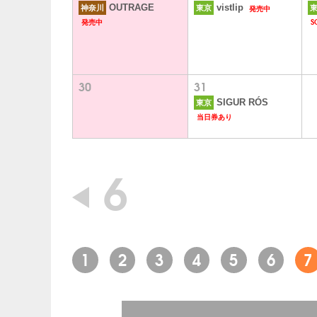
発売中
OUTRAGE
vistlip
神奈川
東京
発売中
S
30
31
SIGUR RÓS
東京
当日券あり
6
1
2
3
4
5
6
7