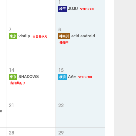
1
SOLD OUT
JUJU
埼玉
7
8
当日券あり
vistlip
acid android
東京
神奈川
発売中
14
15
SOLD OUT
SHADOWS
AA=
東京
横浜
当日券あり
21
22
E
28
29