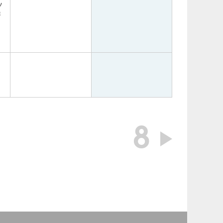
ソ
審
8