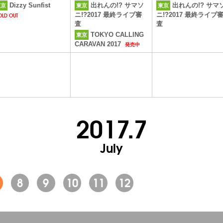
Dizzy Sunfist
出れんの!? サマソ
出れんの!? サマ
東京
東京
東京
OLD OUT
ニ!?2017 最終ライブ審
ニ!?2017 最終ライブ
査
査
TOKYO CALLING
東京
発売中
CARAVAN 2017
2017.7
July
8
9
10
11
12