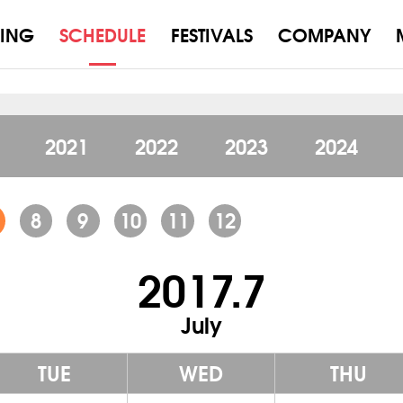
ING
SCHEDULE
FESTIVALS
COMPANY
2021
2022
2023
2024
8
9
10
11
12
2017.7
July
TUE
WED
THU