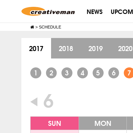
NEWS
UPCOM
>
SCHEDULE
2017
2018
2019
2020
1
2
3
4
5
6
7
6
SUN
MON