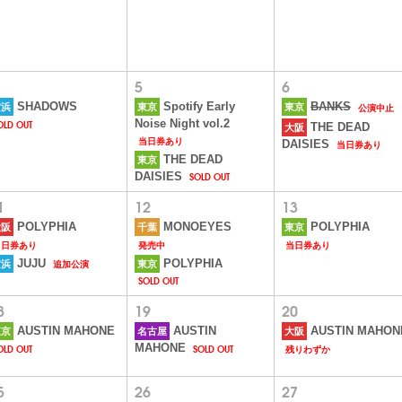
5
6
公演中止
SHADOWS
Spotify Early
BANKS
横浜
東京
東京
OLD OUT
Noise Night vol.2
THE DEAD
大阪
当日券あり
当日券あり
DAISIES
THE DEAD
東京
SOLD OUT
DAISIES
1
12
13
POLYPHIA
MONOEYES
POLYPHIA
大阪
千葉
東京
当日券あり
発売中
当日券あり
追加公演
JUJU
POLYPHIA
横浜
東京
SOLD OUT
8
19
20
AUSTIN MAHONE
AUSTIN
AUSTIN MAHON
東京
名古屋
大阪
OLD OUT
SOLD OUT
残りわずか
MAHONE
5
26
27