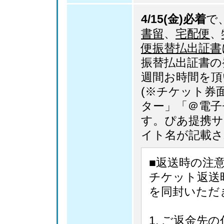
4/15(金)必着
で
書留
、
宅配便
、
便振替払出証書
振替払出証書の
週間お時間を頂
(※チケット券
ター」「＠電子
す。ぴあ提携サ
イト名が記載さ
■返送時の注
チケット返送
を同封いただ
ご返金先の