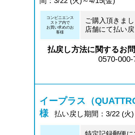
間：3/22 (火)～4/15(金)
コンビニエンス
ご購入頂きま
ストア内で
お買い求めのお
店舗にて払い
客様
払戻し方法に関するお
0570-000-
イープラス（QUATT
様
払い戻し期間：3/22 (火)～
特定記録郵便
に